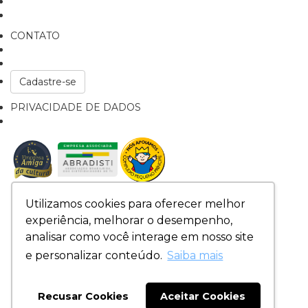
Assistência Técnica
Cursos e Treinamentos
CONTATO
Trabalhe Conosco
Fale Conosco
Cadastre-se
PRIVACIDADE DE DADOS
Formulário
CENTRO DE OPERAÇÕES |
Av Melvin Jones, 723
Utilizamos cookies para oferecer melhor
Pq. Ind. Bandeirantes, Maringá - PR |
(44)4009-2826
experiência, melhorar o desempenho,
analisar como você interage em nosso site
REDES SOCIAIS:
e personalizar conteúdo.
Saiba mais
Recusar Cookies
Aceitar Cookies