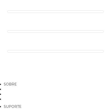
Routerboard: um mundo de possibilidades para ...
+ veja mais
Como aumentar a rentabilidade ao unir soluções ...
+ veja mais
O QUE É EZVIZ?
+ veja mais
Fibra óptica: o que é?
+ veja mais
Ver mais notícias
SOBRE
Quem Somos
Notícias
Catálogo de Produtos
SUPORTE