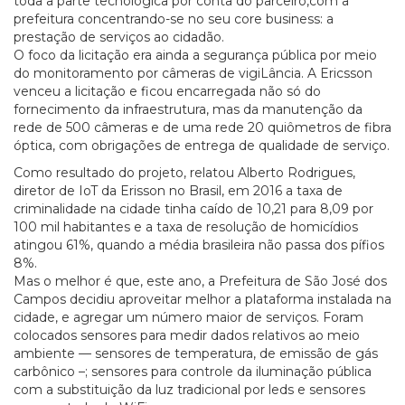
toda a parte tecnológica por conta do parceiro,com a
prefeitura concentrando-se no seu core business: a
prestação de serviços ao cidadão.
O foco da licitação era ainda a segurança pública por meio
do monitoramento por câmeras de vigiLância. A Ericsson
venceu a licitação e ficou encarregada não só do
fornecimento da infraestrutura, mas da manutenção da
rede de 500 câmeras e de uma rede 20 quiômetros de fibra
óptica, com obrigações de entrega de qualidade de serviço.
Como resultado do projeto, relatou Alberto Rodrigues,
diretor de IoT da Erisson no Brasil, em 2016 a taxa de
criminalidade na cidade tinha caído de 10,21 para 8,09 por
100 mil habitantes e a taxa de resolução de homicídios
atingou 61%, quando a média brasileira não passa dos pífios
8%.
Mas o melhor é que, este ano, a Prefeitura de São José dos
Campos decidiu aproveitar melhor a plataforma instalada na
cidade, e agregar um número maior de serviços. Foram
colocados sensores para medir dados relativos ao meio
ambiente — sensores de temperatura, de emissão de gás
carbônico –; sensores para controle da iluminação pública
com a substituição da luz tradicional por leds e sensores